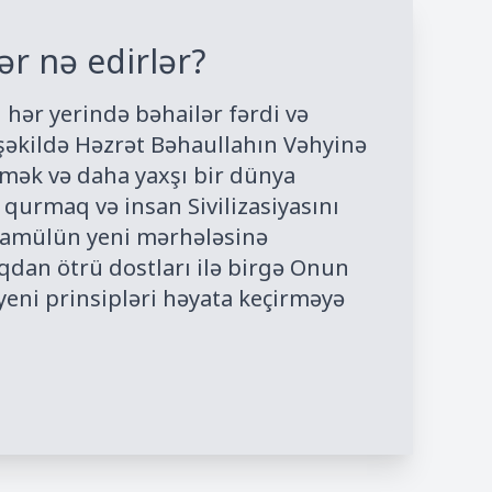
ər nə edirlər?
hər yerində bəhailər fərdi və
 şəkildə Həzrət Bəhaullahın Vəhyinə
mək və daha yaxşı bir dünya
 qurmaq və insan Sivilizasiyasını
əkamülün yeni mərhələsinə
dan ötrü dostları ilə birgə Onun
 yeni prinsipləri həyata keçirməyə