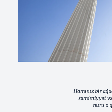
Hamınız bir ağac
səmimiyyət və
nuru o q