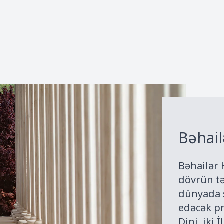
Bəhail
Bəhailər 
dövrün tə
dünyada s
edəcək pr
Dini, iki 