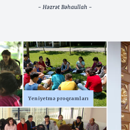
- Həzrət Bəhaullah -
Yeniyetmə proqramları