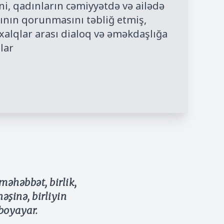
ni, qadınların cəmiyyətdə və ailədə
nın qorunmasını təbliğ etmiş,
 xalqlar arası dialoq və əməkdaşlığa
lar
məhəbbət, birlik,
şinə, birliyin
 boyayar.