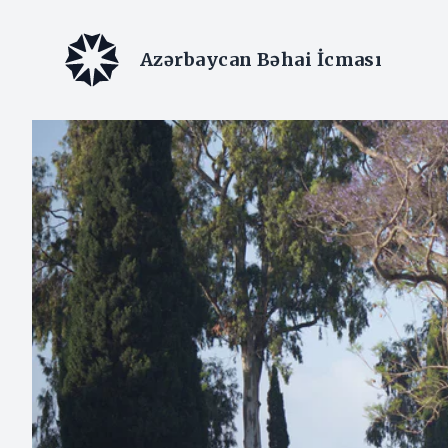
Azərbaycan Bəhai İcması