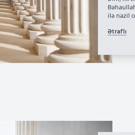
Bəhaullah
ilə nazil
Ətraflı