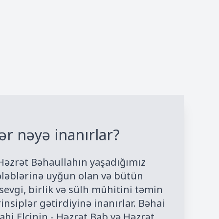
ər nəyə inanırlar?
Həzrət Bəhaullahın yaşadığımız
ləblərinə uyğun olan və bütün
evgi, birlik və sülh mühitini təmin
insiplər gətirdiyinə inanırlar. Bəhai
İlahi Elçinin - Həzrət Bab və Həzrət