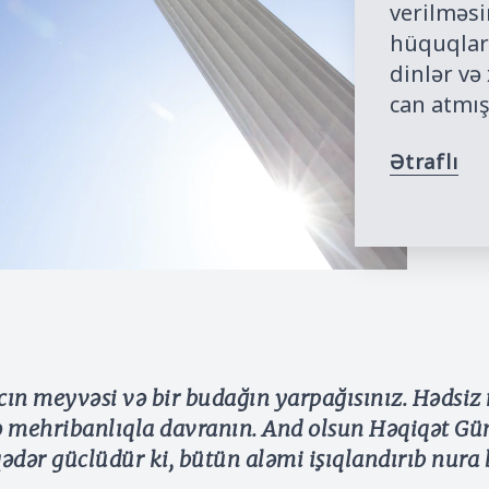
verilməsi
hüquqları
dinlər və
can atmış
Ətraflı
ın meyvəsi və bir budağın yarpağısınız. Hədsiz 
 mehribanlıqla davranın. And olsun Həqiqət Günə
ədər güclüdür ki, bütün aləmi işıqlandırıb nura