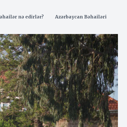
əhailər nə edirlər?
Azərbaycan Bəhailəri