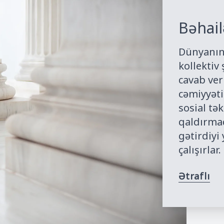
Bəhail
Dünyanın 
kollektiv
cavab ver
cəmiyyəti
sosial t
qaldırmaq
gətirdiyi
çalışırlar.
Ətraflı