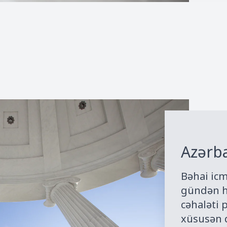
Azərb
Bəhai ic
gündən h
cəhaləti p
xüsusən d