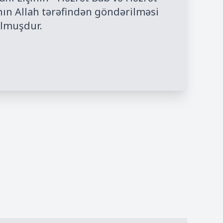
ın Allah tərəfindən göndərilməsi
 olmuşdur.