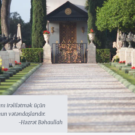
nı irəlilətmək üçün
nun vətəndaşlarıdır.
-Həzrət Bəhaullah