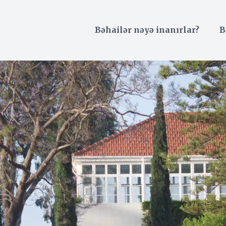
Bəhailər nəyə inanırlar?
B