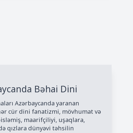
aycanda Bəhai Dini
maları Azərbaycanda yaranan
ər cür dini fanatizmi, mövhumat və
isləmiş, maarifçiliyi, uşaqlara,
ə qızlara dünyəvi təhsilin