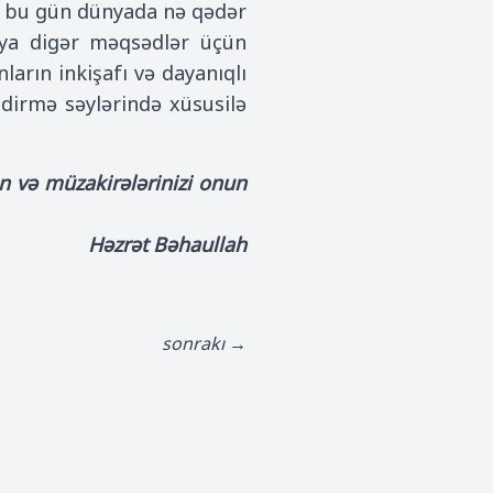
; bu gün dünyada nə qədər
 ya digər məqsədlər üçün
nların inkişafı və dayanıqlı
ndirmə səylərində xüsusilə
ın və müzakirələrinizi onun
Həzrət Bəhaullah
sonrakı →