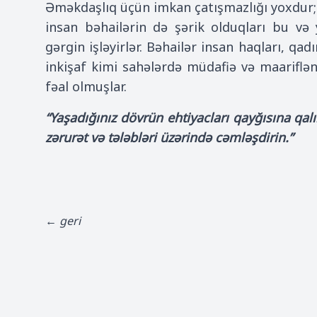
Əməkdaşlıq üçün imkan çatışmazlığı yoxdur
insan bəhailərin də şərik olduqları bu və
gərgin işləyirlər. Bəhailər insan haqları, qadı
inkişaf kimi sahələrdə müdafiə və maariflə
fəal olmuşlar.
“Yaşadığınız dövrün ehtiyacları qayğısına qal
zərurət və tələbləri üzərində cəmləşdirin.”
← geri