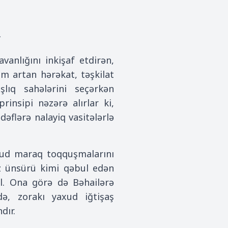
i
ravanlığını inkişaf etdirən,
m artan hərəkat, təşkilat
şlıq sahələrini seçərkən
rinsipi nəzərə alırlar ki,
əflərə nalayiq vasitələrlə
axud maraq toqquşmalarını
maz ünsürü kimi qəbul edən
l. Ona görə də Bəhailərə
ndə, zorakı yaxud iğtişaş
dır.