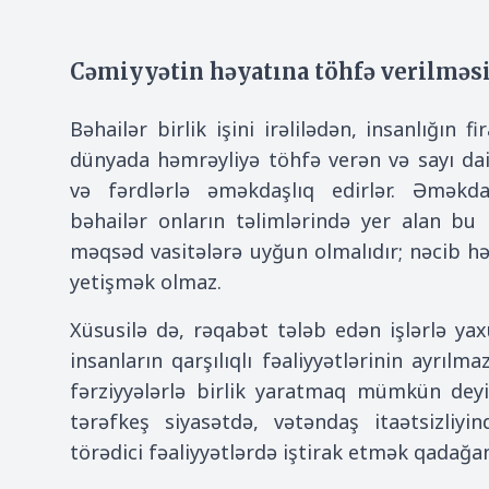
Cəmiyyətin həyatına töhfə verilməs
Bəhailər birlik işini irəlilədən, insanlığın fi
dünyada həmrəyliyə töhfə verən və sayı dai
və fərdlərlə əməkdaşlıq edirlər. Əməkda
bəhailər onların təlimlərində yer alan bu p
məqsəd vasitələrə uyğun olmalıdır; nəcib həd
yetişmək olmaz.
Xüsusilə də, rəqabət tələb edən işlərlə y
insanların qarşılıqlı fəaliyyətlərinin ayrıl
fərziyyələrlə birlik yaratmaq mümkün deyi
tərəfkeş siyasətdə, vətəndaş itaətsizliyi
törədici fəaliyyətlərdə iştirak etmək qadağan