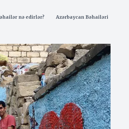
əhailər nə edirlər?
Azərbaycan Bəhailəri