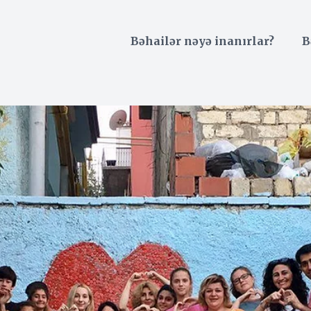
Bəhailər nəyə inanırlar?
B