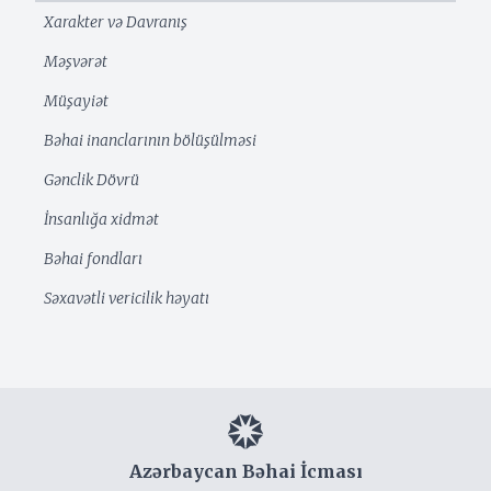
Xarakter və Davranış
Məşvərət
Müşayiət
Bəhai inanclarının bölüşülməsi
Gənclik Dövrü
İnsanlığa xidmət
Bəhai fondları
Səxavətli vericilik həyatı
Azərbaycan Bəhai İcması