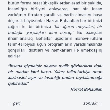
bütün forma təəssübkeşliklərdən azad bir şəkildə,
insanlığın birliyini anlayaraq, hər bir insan
varlığının fitrətən şərəfli və nəcib olmasını başa
düşərək böyüsünlər. Həzrət Bəhaullah hər birimizi
çağırır ki, bir-birimizə
“bir ağacın meyvələri, bir
budağın yarpaqları kimi baxaq.”
Bu baxışdan
ilhamlanaraq, Bəhailər uşaqların mənəvi-ruhani
təlim-tərbiyəsi üçün proqramların yaradılmasında
qonşuları, dostları və həmkarları ilə əməkdaşlıq
edirlər.
“İnsana qiymətsiz dəyərə malik gövhərlərlə dolu
bir mədən kimi baxın. Yalnız təlim-tərbiyə onun
xəzinəsini açar və insanlığı ondan faydalanmağa
qabil edər.”
Həzrət Bəhaullah
← geri
sonrakı →