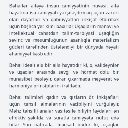
Bəhailər ailəyə insan cəmiyyətinin nüvəsi, ailə
həyatına isə cəmiyyəti yaxşılaşdırmaq üçün zəruri
olan dəyərləri və qabiliyyətləri inkişaf etdirmək
üçün başlıca yer kimi baxırlar. Uşaqların mənəvi və
intellektual cəhətdən təlim-tərbiyəsi uşaqlığın
sevinc və məsumluğunun asanlıqla materializm
gücləri tərəfindən üstələndiyi bir dünyada həyati
əhəmiyyət kəsb edir.
Bəhai idealı elə bir ailə həyatıdır ki, o, valideynlər
və uşaqlar arasında sevgi və hörmət dolu bir
münasibət bəsləyir, qərar çıxarmada məşvərət və
harmoniya prinsiplərini irəlilədir.
Bəhai təlimləri qadın və qızların öz inkişafları
üçün təhsil almalarının vacibliyini vurğulayır.
Məhz təhsilli analar vasitəsilə biliyin faydaları ən
effektiv şəkildə və sürətlə cəmiyyətə nüfuz edə
bilər. Son nəticədə, məqsəd budur ki, uşaqlar