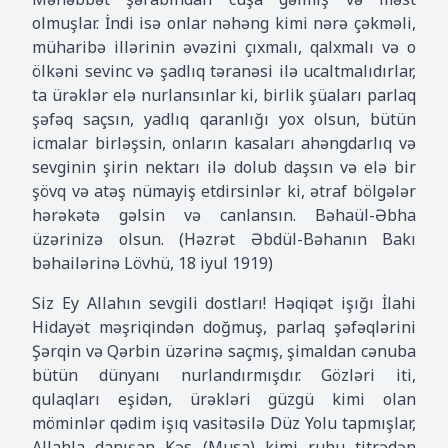
olmuşlar. İndi isə onlar nəhəng kimi nərə çəkməli,
müharibə illərinin əvəzini çıxmalı, qalxmalı və o
ölkəni sevinc və şadlıq təranəsi ilə ucaltmalıdırlar,
ta ürəklər elə nurlansınlar ki, birlik şüaları parlaq
şəfəq saçsın, yadlıq qaranlığı yox olsun, bütün
icmalar birləşsin, onların kasaları ahəngdarlıq və
sevginin şirin nektarı ilə dolub daşsın və elə bir
şövq və atəş nümayiş etdirsinlər ki, ətraf bölgələr
hərəkətə gəlsin və canlansın. Bəhaül-Əbha
üzərinizə olsun. (Həzrət Əbdül-Bəhanın Bakı
bəhailərinə Lövhü, 18 iyul 1919)
Siz Ey Allahın sevgili dostları! Həqiqət işığı İlahi
Hidayət məşriqindən doğmuş, parlaq şəfəqlərini
Şərqin və Qərbin üzərinə saçmış, şimaldan cənuba
bütün dünyanı nurlandırmışdır. Gözləri iti,
qulaqları eşidən, ürəkləri güzgü kimi olan
möminlər qədim işıq vasitəsilə Düz Yolu tapmışlar,
Allahla danışan Kəs (Musa) kimi ruhu titrədən