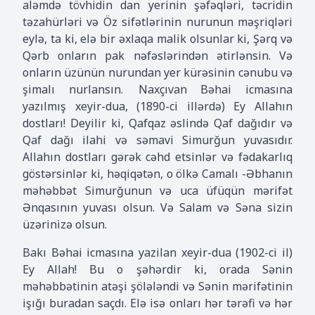
aləmdə tövhidin dan yerinin şəfəqləri, təcridin
təzahürləri və Öz sifətlərinin nurunun məşriqləri
eylə, ta ki, elə bir əxlaqa malik olsunlar ki, Şərq və
Qərb onların pak nəfəslərindən ətirlənsin. Və
onların üzünün nurundan yer kürəsinin cənubu və
şimalı nurlansın. Naxçıvan Bəhai icmasına
yazılmış xeyir-dua, (1890-ci illərdə) Ey Allahın
dostları! Deyilir ki, Qafqaz əslində Qaf dağıdır və
Qaf dağı ilahi və səmavi Simurğun yuvasıdır.
Allahın dostları gərək cəhd etsinlər və fədakarlıq
göstərsinlər ki, həqiqətən, o ölkə Camalı -Əbhanın
məhəbbət Simurğunun və uca üfüqün mərifət
Ənqasının yuvası olsun. Və Salam və Səna sizin
üzərinizə olsun.
Bakı Bəhai icmasına yazilan xeyir-dua (1902-ci il)
Ey Allah! Bu o şəhərdir ki, orada Sənin
məhəbbətinin atəşi şölələndi və Sənin mərifətinin
işığı buradan saçdı. Elə isə onları hər tərəfi və hər