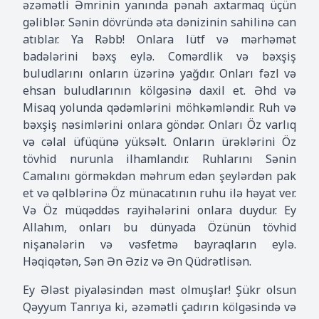
əzəmətli Əmrinin yanında pənah axtarmaq üçün
gəliblər. Sənin dövründə əta dənizinin sahilinə can
atıblar. Ya Rəbb! Onlara lütf və mərhəmət
badələrini bəxş eylə. Comərdlik və bəxşiş
buludlarını onların üzərinə yağdır. Onları fəzl və
ehsan buludlarının kölgəsinə daxil et. Əhd və
Misaq yolunda qədəmlərini möhkəmləndir. Ruh və
bəxşiş nəsimlərini onlara göndər. Onları Öz varlıq
və cəlal üfüqünə yüksəlt. Onların ürəklərini Öz
tövhid nurunla ilhamlandır. Ruhlarını Sənin
Camalını görməkdən məhrum edən şeylərdən pak
et və qəlblərinə Öz münacatının ruhu ilə həyat ver.
Və Öz müqəddəs rayihələrini onlara duydur. Ey
Allahım, onları bu dünyada Özünün tövhid
nişanələrin və vəsfetmə bayraqların eylə.
Həqiqətən, Sən Ən Əziz və Ən Qüdrətlisən.
Ey Ələst piyaləsindən məst olmuşlar! Şükr olsun
Qəyyum Tanrıya ki, əzəmətli çadırın kölgəsində və