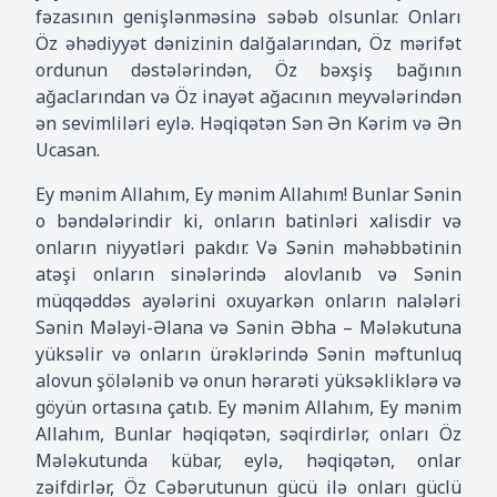
fəzasının genişlənməsinə səbəb olsunlar. Onları
Öz əhədiyyət dənizinin dalğalarından, Öz mərifət
ordunun dəstələrindən, Öz bəxşiş bağının
ağaclarından və Öz inayət ağacının meyvələrindən
ən sevimliləri eylə. Həqiqətən Sən Ən Kərim və Ən
Ucasan.
Ey mənim Allahım, Ey mənim Allahım! Bunlar Sənin
o bəndələrindir ki, onların batinləri xalisdir və
onların niyyətləri pakdır. Və Sənin məhəbbətinin
atəşi onların sinələrində alovlanıb və Sənin
müqqəddəs ayələrini oxuyarkən onların nalələri
Sənin Mələyi-Əlana və Sənin Əbha – Mələkutuna
yüksəlir və onların ürəklərində Sənin məftunluq
alovun şölələnib və onun hərarəti yüksəkliklərə və
göyün ortasına çatıb. Ey mənim Allahım, Ey mənim
Allahım, Bunlar həqiqətən, səqirdirlər, onları Öz
Mələkutunda kübar, eylə, həqiqətən, onlar
zəifdirlər, Öz Cəbərutunun gücü ilə onları güclü