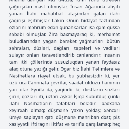
çağırışdan məst olmuşlar, İnsan Ağacında alışıb
yanan İlahi məhəbbət atəşindən gələn ilahi
çağırışı eşitmişlər. Lakin Onun hidayət fəzlindən
özlərini məhrum edən günahkarlar isə qəm-qüssə
səbəbi olmuşlar. Zira baxmayaraq ki, mərhəmət
buludlarından yağan bərəkət yağmurları bütün
səhraları, düzləri, dağları, təpələri və vadiləri
sulayır, onları təravətləndirib canlandırır: insanın
tam itki çöllərində susuzluqdan yanan faydasız
alaq otuna yazığı gəlir. Əgər biz İlahi Təlimlərə və
Nəsihətlərə riayət etsək, bu şübhəsizdir ki, yer
üzü uca Cənnnətə çevrilər, səadət ulduzu hamının
yarı olar. Eynilə də, yəqindir ki, dostların sözləri
şirin, gözləri iti, üzləri aşkar İşığa sübutdur, çünki
İlahi Nəsihətlərin tələbləri belədir: bədxaha
xeyirxah olmaq; düşmənə yaxın yoldaş; xəncəri
ürəyə saplayan qatı düşmənə mehriban dost; pis
xasiyyətli iftiraçını iltifat və təriflə qarşılamaq; heç