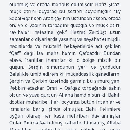
olunmuş və orada məhbus edilmişdir. Hafiz Şirazi
müşk ətrini duyaraq bu sözləri söyləmişdir: “Ey
Səba! Əgər sən Araz çayının üstündən əssən, orada
en, və o vadinin torpağını qucaqla və müşk ətirli
rayihələri nəfəsinə çək.” Həzrət Zərdüşt uzun
zamanlar o diyarlarda yaşamış və səyahət etmişdir,
hədislərdə və müxtəlif hekayətlərdə adı çəkilən
“Qaf” dağı isə məhz həmin Qafqazdır. Bundan
əlavə, İranlılar inanırlar ki, o bölgə mistik bir
quşun, Şərqin simurqunun yeri və yurdudur.
Beləliklə ümid edirəm ki, müqəddəslik qanadlarını
Şərqin və Qərbin üzərində gərmiş bu simurq yəni
Rəbbin ecazkar Əmri – Qafqaz torpağında sakin
olsun və yuva qursun. Allaha həmd olsun ki, Bakılı
dostlar müharibə illəri boyunca bütün insanlar və
icmalarla barış içində olmuşlar, İlahi Təlimlərə
uyğun olaraq hər kəsə mehriban davranmışlar.
Onlar Əmrdə fəal olmuş, rahatlıq bilməmiş, Allaha
Məhəbbət şərabından cuşa gəlmiş və məst