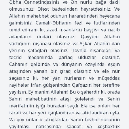
Əbha Cənnətindəsiniz və Ən nurlu bağa daxil
olmusunuz. Ələst badəsindən heyrətdəsiniz. Və
Allahın məhəbbət odunun hərarətindən həyəcana
gəlmisiniz. Camalı-Əbhanın fəzl və lütflərindən
ümid edirəm ki, azad insanların başçısı və nəcib
adamların öndəri olasınız. Qəyyum Allahın
varlığının nişanəsi olasınız və Aşkar Allahın dan
yerinin şəfəqləri olasınız. Tövhid nişanələri və
təcrid məqamında parlaq ulduzlar olasınız.
Cahanın qəlbində və dünyanın özəyində eşqin
atəşindən yanan bir çıraq olasınız və elə nur
saçasınız ki, hər yan nurlansın və müqəddəs
rayihələr irfan gülşənindən Qafqazın hər tərəfinə
yayılsın. Ey mənim Allahım! Bu o şəhərdir ki, orada
Sənin məhəbbətinin atəşi şölələndi və Sənin
mərifətinin işığı buradan saçdı. Elə isə onları hər
tərəfi və hər yeri işıqlandıran və ətirləndirən eylə.
Və qoy onlar o üfüqlərdən Sənin tövhid nurunun
yayılması nəticəsində səadət və xoşbəxtlik