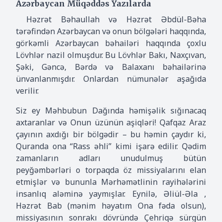
Azərbaycan Müqəddəs Yazılarda
Həzrət Bəhaullah və Həzrət Əbdül-Bəha
tərəfindən Azərbaycan və onun bölgələri haqqında,
görkəmli Azərbaycan bəhailəri haqqında çoxlu
Lövhlər nazil olmuşdur. Bu Lövhlər Bakı, Naxçıvan,
Şəki, Gəncə, Bərdə və Balaxanı bəhailərinə
ünvanlanmışdır. Onlardan nümunələr aşağıda
verilir.
Siz ey Məhbubun Dağında həmişəlik sığınacaq
axtaranlar və Onun üzünün aşiqləri! Qafqaz Araz
çayının axdığı bir bölgədir – bu həmin çaydır ki,
Quranda ona “Rass əhli” kimi işarə edilir. Qədim
zamanların adları unudulmuş bütün
peyğəmbərləri o torpaqda öz missiyalarını elan
etmişlər və bununla Mərhəmətlinin rayihələrini
insanlıq aləminə yaymışlar. Eynilə, Əliül-Əla ,
Həzrət Bab (mənim həyatım Ona fəda olsun),
missiyasının sonrakı dövründə Çehriqə sürgün