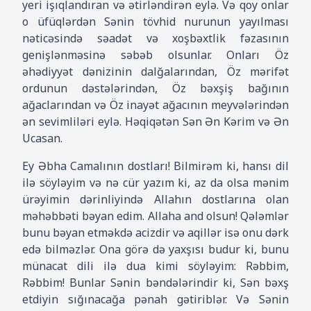
yeri işıqlandıran və ətirləndirən eylə. Və qoy onlar
o üfüqlərdən Sənin tövhid nurunun yayılması
nəticəsində səadət və xoşbəxtlik fəzasının
genişlənməsinə səbəb olsunlar. Onları Öz
əhədiyyət dənizinin dalğalarından, Öz mərifət
ordunun dəstələrindən, Öz bəxşiş bağının
ağaclarından və Öz inayət ağacının meyvələrindən
ən sevimliləri eylə. Həqiqətən Sən Ən Kərim və Ən
Ucasan.
Ey Əbha Camalının dostları! Bilmirəm ki, hansı dil
ilə söyləyim və nə cür yazım ki, az da olsa mənim
ürəyimin dərinliyində Allahın dostlarına olan
məhəbbəti bəyan edim. Allaha and olsun! Qələmlər
bunu bəyan etməkdə acizdir və aqillər isə onu dərk
edə bilməzlər. Ona görə də yaxşısı budur ki, bunu
münacat dili ilə dua kimi söyləyim: Rəbbim,
Rəbbim! Bunlar Sənin bəndələrindir ki, Sən bəxş
etdiyin sığınacağa pənah gətiriblər. Və Sənin