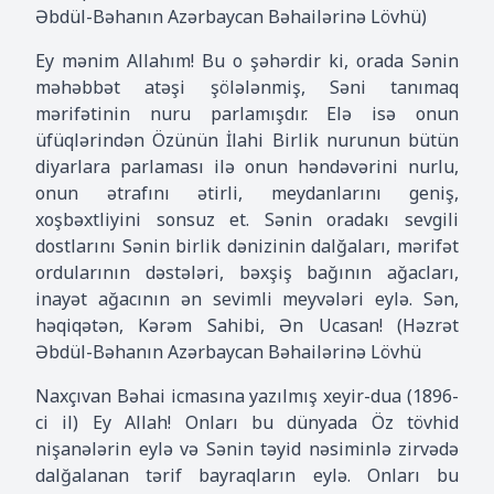
Əbdül-Bəhanın Azərbaycan Bəhailərinə Lövhü)
Ey mənim Allahım! Bu o şəhərdir ki, orada Sənin
məhəbbət atəşi şölələnmiş, Səni tanımaq
mərifətinin nuru parlamışdır. Elə isə onun
üfüqlərindən Özünün İlahi Birlik nurunun bütün
diyarlara parlaması ilə onun həndəvərini nurlu,
onun ətrafını ətirli, meydanlarını geniş,
xoşbəxtliyini sonsuz et. Sənin oradakı sevgili
dostlarını Sənin birlik dənizinin dalğaları, mərifət
ordularının dəstələri, bəxşiş bağının ağacları,
inayət ağacının ən sevimli meyvələri eylə. Sən,
həqiqətən, Kərəm Sahibi, Ən Ucasan! (Həzrət
Əbdül-Bəhanın Azərbaycan Bəhailərinə Lövhü
Naxçıvan Bəhai icmasına yazılmış xeyir-dua (1896-
ci il) Ey Allah! Onları bu dünyada Öz tövhid
nişanələrin eylə və Sənin təyid nəsiminlə zirvədə
dalğalanan tərif bayraqların eylə. Onları bu