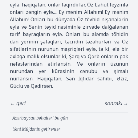
eylə, həqiqətən, onlar fəqirdirlər, Öz Lahut feyzinlə
onları zəngin eylə.... Ey mənim Allahım! Ey mənim
Allahım! Onları bu dünyada Öz tövhid nişanələrin
eylə və Sənin təyid nəsiminlə zirvədə dalğalanan
tərif bayraqların eylə. Onları bu aləmdə töhidin
dan yerinin şəfəqləri, təcridin təzahürləri və Öz
sifətlərinin nurunun məşriqləri eylə, ta ki, elə bir
əxlaqa malik olsunlar ki, Şərq və Qərb onların pak
nəfəslərindən ətirlənsin. Və onların üzünün
nurundan yer kürəsinin cənubu və şimalı
nurlansın. Həqiqətən, Sən İqtidar sahibi, Əziz,
Güclü və Qadirsən.
← geri
sonrakı →
Azərbaycan bəhailəri bu gün
Yeni Müjdənin gətirənlər