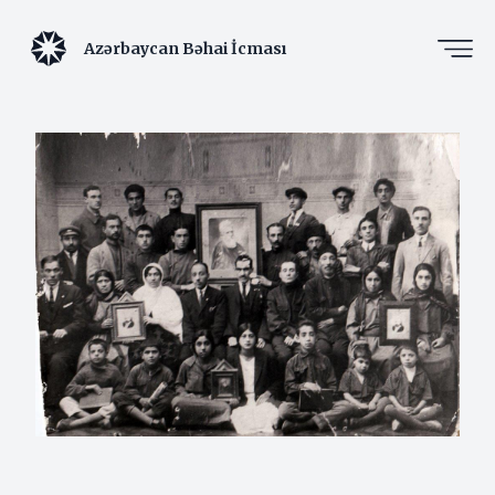
Azərbaycan Bəhai İcması