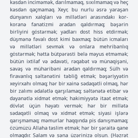
kəsdən inciməmək, darılmamaq, sıxılmamaq və heç
kəsdən qaçmamaq. Xeyr, bu nurlu əsrə yaraşan
dünyanın xalqları və millətləri arasındakı kor-
koranə fanatizmi aradan qaldırmaq; bəşərin
birliyini göstərmək; yadları dost hiss etdirmək;
düşmənə fəvalı dost kimi baxmaq; bütün icmaları
və millətləri sevmək və onlara mehribanlıq
göstərmək; hətta bütpərəsti belə məyus etməmək;
bütün ixtilaf və ədavəti, rəqabət və münaqişəni,
savaş və müharibəni aradan qaldırmaq; Sülh və
firavanlıq səltənətini təbliğ etmək; bəşəriyyətin
xeyirxahı olmaq; hər bir xainə sədaqətli olmaq, hər
bir zalımı ədalətlə qarşılamaq; səltənətə etibar və
dəyanətlə xidmət etmək; hakimiyyətə itaət etmək;
dövlət üçün həyatı vermək; hər bir millətə
sədaqətli olmaq və xidmət etmək; siyasi işlərə
qarışmamaq; məmurlar haqqında pis danışmamaq;
özümüzü Allaha təslim etmək; hər bir şəraitə qane
olmaqdır. Salam və səna üzərinizə olsun. (Həzrət