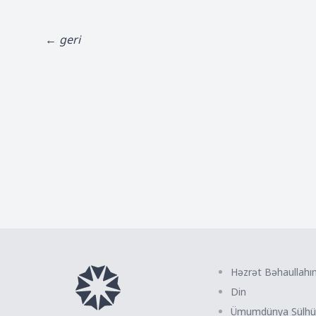
← geri
Həzrət Bəhaullahı
Din
Ümumdünya Sülhü