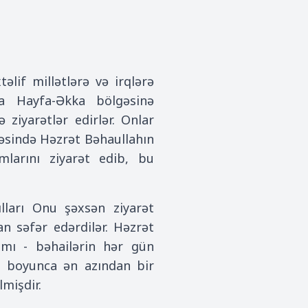
əlif millətlərə və irqlərə
na Hayfa-Əkka bölgəsinə
 ziyarətlər edirlər. Onlar
əsində Həzrət Bəhaullahın
larını ziyarət edib, bu
ılları Onu şəxsən ziyarət
n səfər edərdilər. Həzrət
mı - bəhailərin hər gün
ı boyunca ən azından bir
lmişdir.