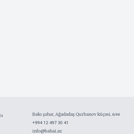
Bakı şəhər, Ağadadaş Qurbanov küçəsi,
6/44
da
+994 12 497 30 41
info@bahai.az