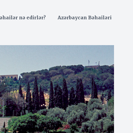
əhailər nə edirlər?
Azərbaycan Bəhailəri