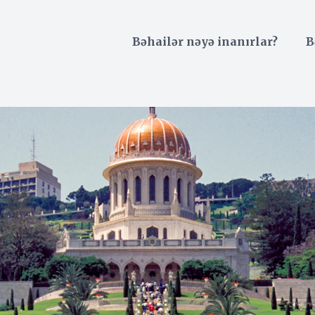
Bəhailər nəyə inanırlar?
B