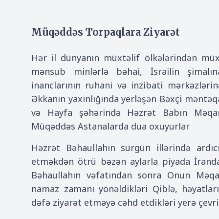
Müqəddəs Torpaqlara Ziyarət
Hər il dünyanın müxtəlif ölkələrindən müxt
mənsub minlərlə bəhai, İsrailin şimalı
inanclarının ruhani və inzibati mərkəzlərinə
Əkkanın yaxınlığında yerləşən Bəxçi məntəq
və Hayfa şəhərində Həzrət Babın Məqam
Müqəddəs Astanalarda dua oxuyurlar
Həzrət Bəhaullahın sürgün illərində ardıc
etməkdən ötrü bəzən aylarla piyada İranda
Bəhaullahın vəfatından sonra Onun Məqa
namaz zamanı yönəldikləri Qiblə, həyatlar
dəfə ziyarət etməyə cəhd etdikləri yerə çevri