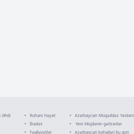
n Əhdi
Ruhani Həyat
Azərbaycan Müqəddəs Yazılar
İbadət
Yeni Müjdənin gətirənlər
Fəaliyyətlər
Azərbaycan bəhailəri bu gün